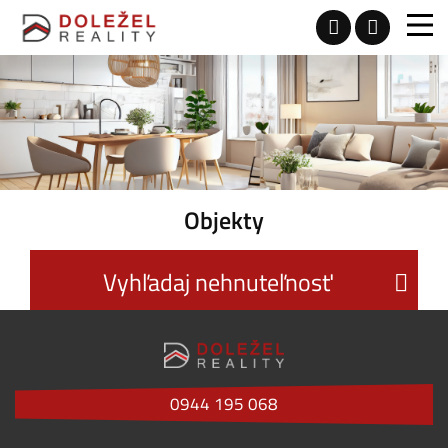
Objekty
Vyhľadaj nehnuteľnosť
0944 195 068