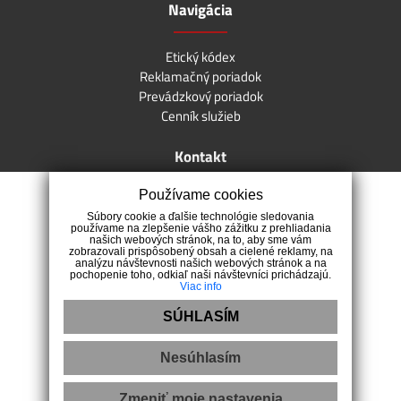
Navigácia
Etický kódex
Reklamačný poriadok
Prevádzkový poriadok
Cenník služieb
Kontakt
Používame cookies
Muškátová 492/12, 04011 Košice - mestská časť Západ
Súbory cookie a ďalšie technológie sledovania
0944 195 068
používame na zlepšenie vášho zážitku z prehliadania
našich webových stránok, na to, aby sme vám
dolezel@dolezelreality.sk
zobrazovali prispôsobený obsah a cielené reklamy, na
analýzu návštevnosti našich webových stránok a na
pochopenie toho, odkiaľ naši návštevníci prichádzajú.
Viac info
SÚHLASÍM
Nesúhlasím
Ochrana osobných údajov
|
Pravidlá cookies
Zmeniť moje nastavenia