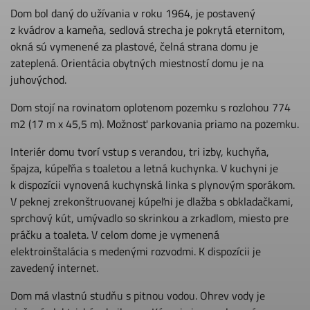
Dom bol daný do užívania v roku 1964, je postavený
z kvádrov a kameňa, sedlová strecha je pokrytá eternitom,
okná sú vymenené za plastové, čelná strana domu je
zateplená. Orientácia obytných miestností domu je na
juhovýchod.
Dom stojí na rovinatom oplotenom pozemku s rozlohou 774
m2 (17 m x 45,5 m). Možnosť parkovania priamo na pozemku.
Interiér domu tvorí vstup s verandou, tri izby, kuchyňa,
špajza, kúpeľňa s toaletou a letná kuchynka. V kuchyni je
k dispozícii vynovená kuchynská linka s plynovým sporákom.
V peknej zrekonštruovanej kúpeľni je dlažba s obkladačkami,
sprchový kút, umývadlo so skrinkou a zrkadlom, miesto pre
práčku a toaleta. V celom dome je vymenená
elektroinštalácia s medenými rozvodmi. K dispozícii je
zavedený internet.
Dom má vlastnú studňu s pitnou vodou. Ohrev vody je