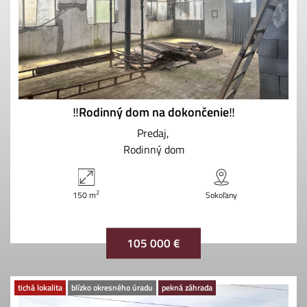
‼️Rodinný dom na dokončenie‼️
Predaj
Rodinný dom
2
150 m
Sokoľany
105 000 €
tichá lokalita
blízko okresného úradu
pekná záhrada