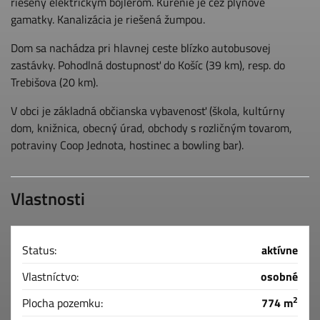
riešený elektrickým bojlerom. Kúrenie je cez plynové
gamatky. Kanalizácia je riešená žumpou.
Dom sa nachádza pri hlavnej ceste blízko autobusovej
zastávky. Pohodlná dostupnosť do Košíc (39 km), resp. do
Trebišova (20 km).
V obci je základná občianska vybavenosť (škola, kultúrny
dom, knižnica, obecný úrad, obchody s rozličným tovarom,
potraviny Coop Jednota, hostinec a bowling bar).
Vlastnosti
Status:
aktívne
Vlastníctvo:
osobné
2
Plocha pozemku:
774 m