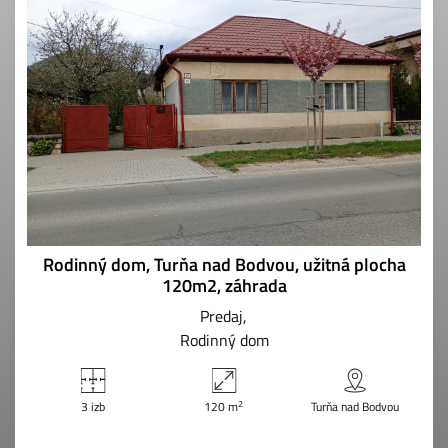
Rodinný dom, Turňa nad Bodvou, užitná plocha
120m2, záhrada
Predaj
Rodinný dom
2
3 izb
120 m
Turňa nad Bodvou