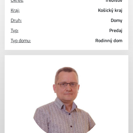
Okres:
Trebišov
Kraj:
Košický kraj
Druh:
Domy
Typ:
Predaj
Typ domu:
Rodinný dom