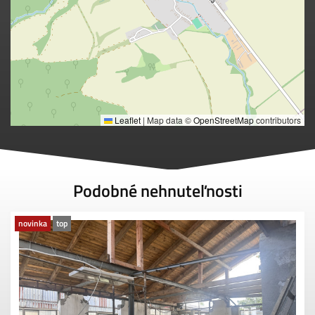
Leaflet
|
Map data ©
OpenStreetMap
contributors
Podobné nehnuteľnosti
novinka
top