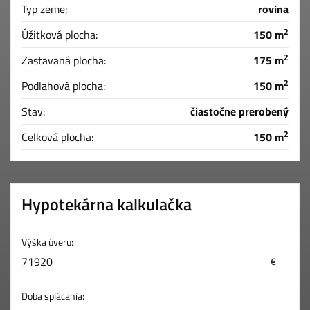
Typ zeme:
rovina
2
Úžitková plocha:
150 m
2
Zastavaná plocha:
175 m
2
Podlahová plocha:
150 m
Stav:
čiastočne prerobený
2
Celková plocha:
150 m
Hypotekárna kalkulačka
Výška úveru:
€
Doba splácania: