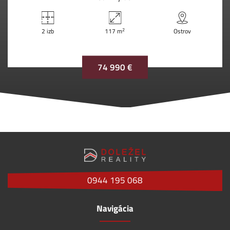
2
2 izb
117 m
Ostrov
74 990 €
0944 195 068
Navigácia