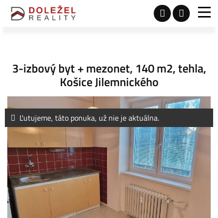
3-izbový byt + mezonet, 140 m2, tehla,
Košice Jilemnického
Ľutujeme, táto ponuka, už nie je aktuálna.