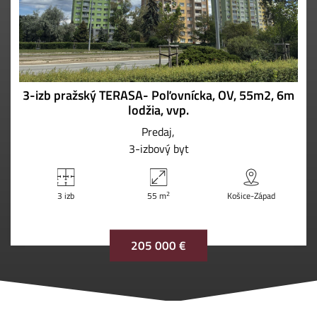
3-izb pražský TERASA- Poľovnícka, OV, 55m2, 6m
lodžia, vvp.
Predaj
3-izbový byt
2
3 izb
55 m
Košice-Západ
205 000 €