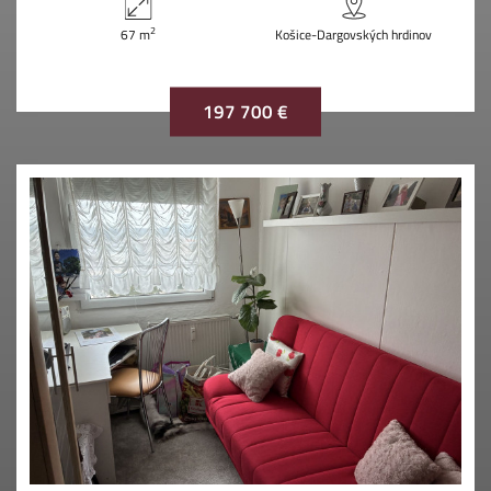
2
67 m
Košice-Dargovských hrdinov
197 700 €