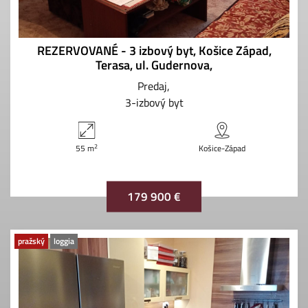
REZERVOVANÉ - 3 izbový byt, Košice Západ,
Terasa, ul. Gudernova,
Predaj
3-izbový byt
2
55 m
Košice-Západ
179 900 €
pražský
loggia