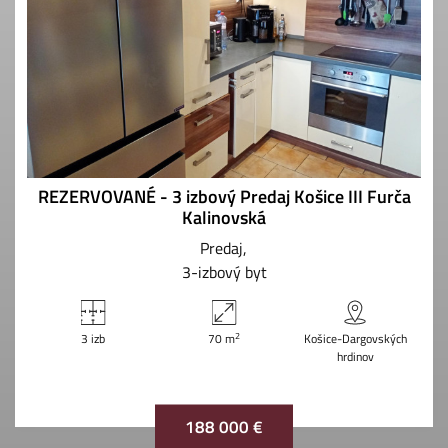
REZERVOVANÉ - 3 izbový Predaj Košice III Furča
Kalinovská
Predaj
3-izbový byt
2
3 izb
70 m
Košice-Dargovských
hrdinov
188 000 €