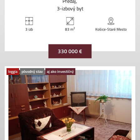
Predaj
3-izbový byt
2
3 izb
83 m
Košice-Staré Mesto
330 000 €
loggia
pôvodný stav
aj ako investičný