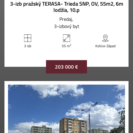
3-izb pražský TERASA- Trieda SNP, OV, 55m2, 6m
lodžia, 10.p
Predaj
3-izbový byt
2
3 izb
55 m
Košice-Západ
203 000 €