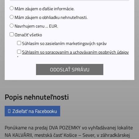
Mám záujem o ďalšie informácie.
Mám záujem o obhliadku nehnuteľnosti.
Navrhujem cenu ... EUR.
Označiť všetko
Súhlasím so zasielaním marketingových správ
Súhlasím so spracovaním a uchovávaním osobných údajov
*
Popis nehnuteľnosti
Zdieľať na Facebooku
Ponúkame na predaj DVA POZEMKY vo vyhľadávanej lokalite
NA KALVÁRII, mestská časť Košice – Sever, v záhradkárskej