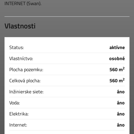
INTERNET (Swan).
Vlastnosti
Status:
aktívne
Vlastníctvo:
osobné
2
Plocha pozemku:
560 m
2
Celková plocha:
560 m
Inžinierske siete:
áno
Voda:
áno
Elektrika:
áno
Internet:
áno