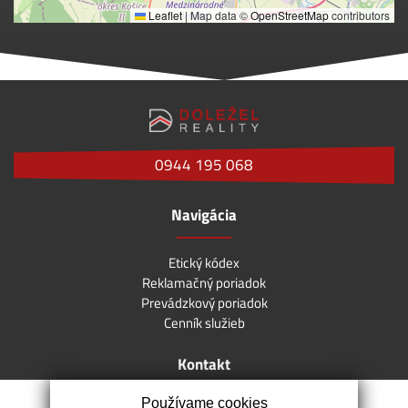
Leaflet
|
Map data ©
OpenStreetMap
contributors
0944 195 068
Navigácia
Etický kódex
Reklamačný poriadok
Prevádzkový poriadok
Cenník služieb
Kontakt
Používame cookies