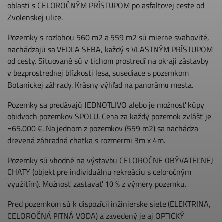
oblasti s CELOROČNÝM PRÍSTUPOM po asfaltovej ceste od
Zvolenskej ulice.
Pozemky s rozlohou 560 m2 a 559 m2 sú mierne svahovité,
nachádzajú sa VEDĽA SEBA, každý s VLASTNÝM PRÍSTUPOM
od cesty. Situované sú v tichom prostredí na okraji zástavby
v bezprostrednej blízkosti lesa, susediace s pozemkom
Botanickej záhrady. Krásny výhľad na panorámu mesta.
Pozemky sa predávajú JEDNOTLIVO alebo je možnosť kúpy
obidvoch pozemkov SPOLU. Cena za každý pozemok zvlášť je
=65.000 €. Na jednom z pozemkov (559 m2) sa nachádza
drevená záhradná chatka s rozmermi 3m x 4m.
Pozemky sú vhodné na výstavbu CELOROČNE OBÝVATEĽNEJ
CHATY (objekt pre individuálnu rekreáciu s celoročným
využitím). Možnosť zastavať 10 % z výmery pozemku.
Pred pozemkom sú k dispozícii inžinierske siete (ELEKTRINA,
CELOROČNÁ PITNÁ VODA) a zavedený je aj OPTICKÝ