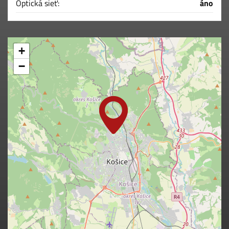
Optická sieť:
áno
+
−